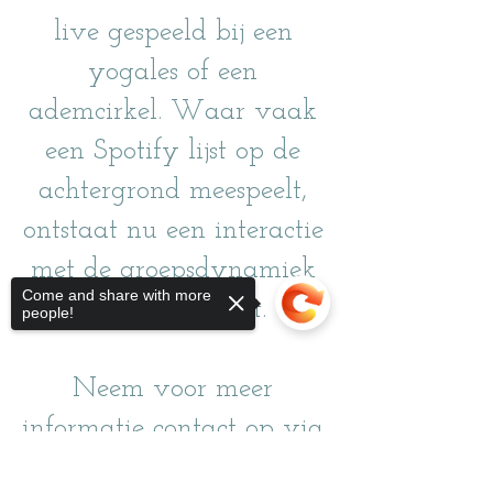
live gespeeld bij een
yogales of een
ademcirkel. Waar vaak
een Spotify lijst op de
achtergrond meespeelt,
ontstaat nu een interactie
met de groepsdynamiek
Come and share with more
van jouw event.
people!
Neem voor meer
informatie contact op via
het
Contactformulier
.
Sorry, the checkout page does not