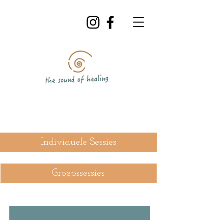
Individuele Sessies
Groepssessies