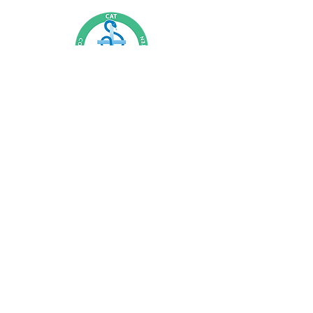
Sorry, the checkout page does not
support sharing
Copied to clipboard
©BuZZonder 2022
06-18228138
buzzonder@gmail.com
KVK 20152454 | IBAN
NL07RABO0106777238