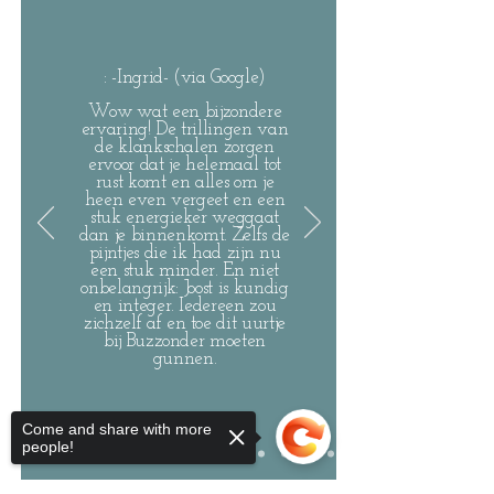
: -Ingrid- (via Google)
Wow wat een bijzondere
ervaring! De trillingen van
de klankschalen zorgen
ervoor dat je helemaal tot
rust komt en alles om je
heen even vergeet en een
stuk energieker weggaat
dan je binnenkomt. Zelfs de
pijntjes die ik had zijn nu
een stuk minder. En niet
onbelangrijk: Joost is kundig
en integer. Iedereen zou
zichzelf af en toe dit uurtje
bij Buzzonder moeten
gunnen.
Come and share with more
people!